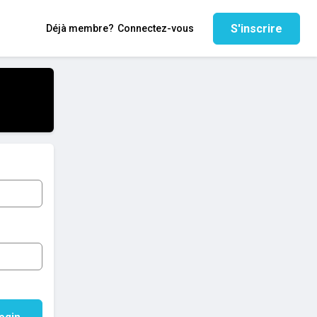
S'inscrire
Déjà membre?
Connectez-vous
ogin