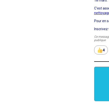
18 mars.
C'est ass
nettoyag
Pour en s
Inscrivez
Ce message 
publique
4