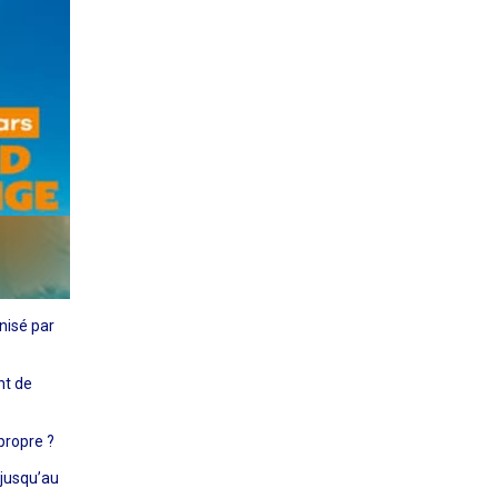
nisé par
nt de
propre ?
jusqu’au