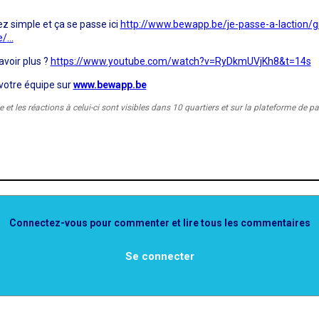
ez simple et ça se passe ici
http://www.bewapp.be/je-passe-a-laction/g
e/
...
avoir plus ?
https://www.youtube.com/watch?v=RyDkmUVjKh8&t=14s
 votre équipe sur
www.bewapp.be
et les réactions à celui-ci sont visibles dans 10 quartiers et sur la plateforme de pa
Connectez-vous pour commenter et lire tous les commentaires
Se connecter